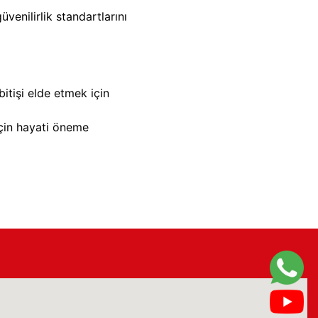
venilirlik standartlarını
tişi elde etmek için
için hayati öneme