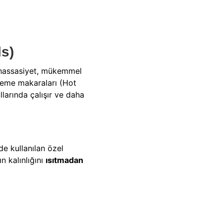
s)
k hassasiyet, mükemmel
eleme makaraları (Hot
llarında çalışır ve daha
e kullanılan özel
n kalınlığını
ısıtmadan