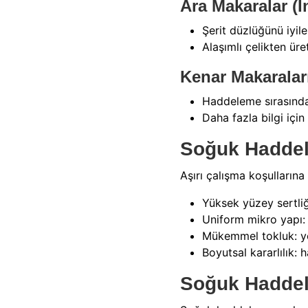
Ara Makaralar (I
Şerit düzlüğünü iyileş
Alaşımlı çelikten üre
Kenar Makaraları
Haddeleme sırasında ş
Daha fazla bilgi için
Soğuk Haddele
Aşırı çalışma koşulların
Yüksek yüzey sertliğ
Uniform mikro yapı: 
Mükemmel tokluk: yor
Boyutsal kararlılık: 
Soğuk Haddel