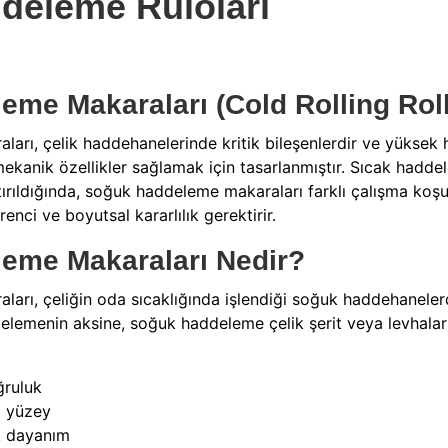
deleme Ruloları
me Makaraları (Cold Rolling Roll
arı, çelik haddehanelerinde kritik bileşenlerdir ve yükse
mekanik özellikler sağlamak için tasarlanmıştır. Sıcak hadd
aştırıldığında, soğuk haddeleme makaraları farklı çalışma koşu
enci ve boyutsal kararlılık gerektirir.
eme Makaraları Nedir?
rı, çeliğin oda sıcaklığında işlendiği soğuk haddehanelerd
elemenin aksine, soğuk haddeleme çelik şerit veya levhaları
ğruluk
m yüzey
ik dayanım