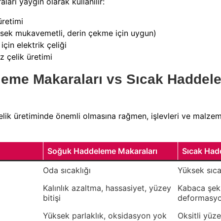
rı yaygın olarak kullanılır:
üretimi
ksek mukavemetli, derin çekme için uygun)
için elektrik çeliği
 çelik üretimi
eme Makaraları vs Sıcak Haddel
elik üretiminde önemli olmasına rağmen, işlevleri ve malzem
Soğuk Haddeleme Makaraları
Sıcak Had
Oda sıcaklığı
Yüksek sıc
Kalınlık azaltma, hassasiyet, yüzey
Kabaca şeki
bitişi
deformasyo
Yüksek parlaklık, oksidasyon yok
Oksitli yüz