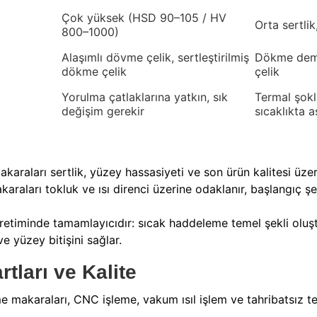
Çok yüksek (HSD 90–105 / HV
Orta sertlik
800–1000)
Alaşımlı dövme çelik, sertleştirilmiş
Dökme demi
dökme çelik
çelik
Yorulma çatlaklarına yatkın, sık
Termal şokl
değişim gerekir
sıcaklıkta a
raları sertlik, yüzey hassasiyeti ve son ürün kalitesi üzer
raları tokluk ve ısı direnci üzerine odaklanır, başlangıç şek
 üretiminde tamamlayıcıdır: sıcak haddeleme temel şekli olu
ve yüzey bitişini sağlar.
tları ve Kalite
akaraları, CNC işleme, vakum ısıl işlem ve tahribatsız testl