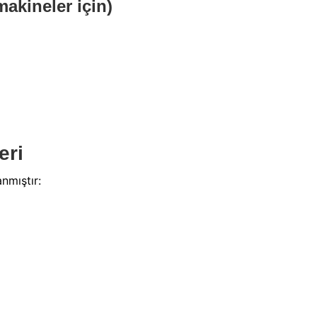
akineler için)
eri
nmıştır: