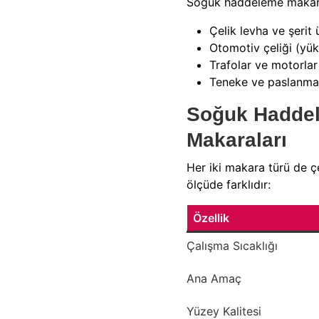
Soğuk haddeleme makarala
Çelik levha ve şerit 
Otomotiv çeliği (yü
Trafolar ve motorlar 
Teneke ve paslanmaz
Soğuk Haddel
Makaraları
Her iki makara türü de ç
ölçüde farklıdır:
Özellik
Çalışma Sıcaklığı
Ana Amaç
Yüzey Kalitesi