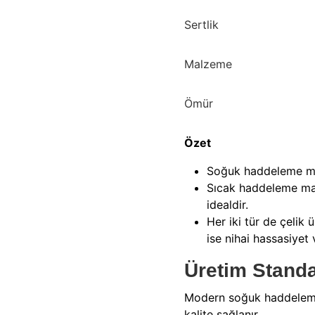
Sertlik
Malzeme
Ömür
Özet
Soğuk haddeleme maka
Sıcak haddeleme maka
idealdir.
Her iki tür de çelik
ise nihai hassasiyet 
Üretim Standar
Modern soğuk haddeleme m
kalite sağlanır.