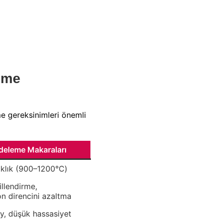
eme
e gereksinimleri önemli
deleme Makaraları
aklık (900–1200℃)
llendirme,
n direncini azaltma
ey, düşük hassasiyet