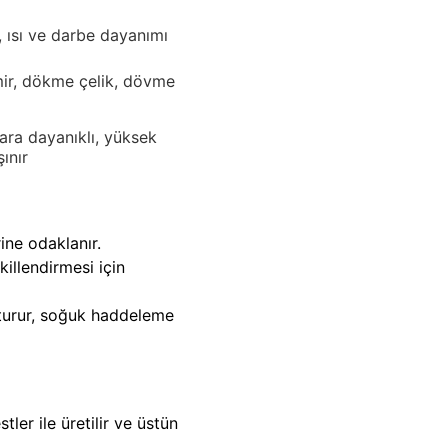
, ısı ve darbe dayanımı
r, dökme çelik, dövme
ara dayanıklı, yüksek
şınır
ine odaklanır.
illendirmesi için
şturur, soğuk haddeleme
er ile üretilir ve üstün