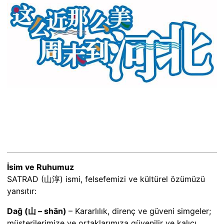
İsim ve Ruhumuz
SATRAD (山淳) ismi, felsefemizi ve kültürel özümüzü
yansıtır:
Dağ (山 – shān)
– Kararlılık, direnç ve güveni simgeler;
müşterilerimize ve ortaklarımıza güvenilir ve kalıcı