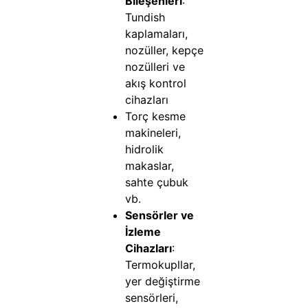
Bileşenleri
:
Tundish
kaplamaları,
nozüller, kepçe
nozülleri ve
akış kontrol
cihazları
Torç kesme
makineleri,
hidrolik
makaslar,
sahte çubuk
vb.
Sensörler ve
İzleme
Cihazları
:
Termokupllar,
yer değiştirme
sensörleri,