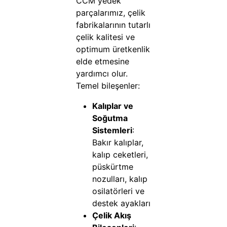
CCM yedek
parçalarımız, çelik
fabrikalarının tutarlı
çelik kalitesi ve
optimum üretkenlik
elde etmesine
yardımcı olur.
Temel bileşenler:
Kalıplar ve
Soğutma
Sistemleri
:
Bakır kalıplar,
kalıp ceketleri,
püskürtme
nozulları, kalıp
osilatörleri ve
destek ayakları
Çelik Akış