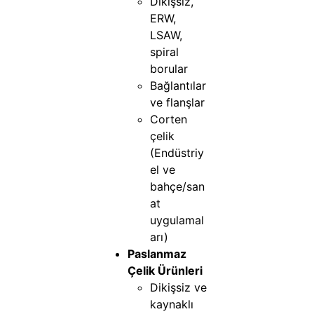
Dikişsiz,
ERW,
LSAW,
spiral
borular
Bağlantılar
ve flanşlar
Corten
çelik
(Endüstriy
el ve
bahçe/san
at
uygulamal
arı)
Paslanmaz
Çelik Ürünleri
Dikişsiz ve
kaynaklı