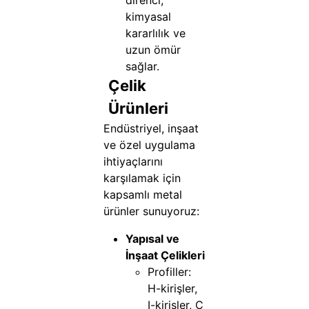
direnci,
kimyasal
kararlılık ve
uzun ömür
sağlar.
Çelik
Ürünleri
Endüstriyel, inşaat
ve özel uygulama
ihtiyaçlarını
karşılamak için
kapsamlı metal
ürünler sunuyoruz:
Yapısal ve
İnşaat Çelikleri
Profiller:
H-kirişler,
I-kirişler, C