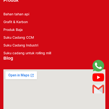
Produk
Bahan tahan api
Grafit & Karbon
Produk Baja
Suku Cadang CCM
Suku Cadang Industri
Suku cadang untuk rolling mill
Blog