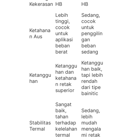
Kekerasan
HB
HB
Lebih
Sedang,
tinggi,
cocok
cocok
untuk
Ketahana
untuk
penggilin
n Aus
aplikasi
gan
beban
beban
berat
sedang
Ketanggu
Ketanggu
han baik,
han dan
Ketanggu
tapi lebih
ketahana
han
rendah
n retak
dari tipe
superior
bainitic
Sangat
baik,
Sedang,
tahan
lebih
Stabilitas
terhadap
mudah
Termal
kelelahan
mengala
termal
mi retak