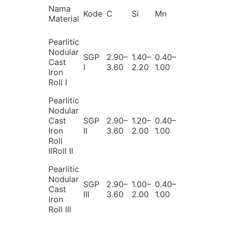
Nama
Kode
C
Si
Mn
P
S
Material
Pearlitic
Nodular
SGP
2.90–
1.40–
0.40–
Cast
≤0.15
≤0.0
I
3.60
2.20
1.00
Iron
Roll I
Pearlitic
Nodular
Cast
SGP
2.90–
1.20–
0.40–
≤0.15
≤0.0
Iron
II
3.60
2.00
1.00
Roll
IIRoll II
Pearlitic
Nodular
SGP
2.90–
1.00–
0.40–
Cast
≤0.15
≤0.0
III
3.60
2.00
1.00
Iron
Roll III