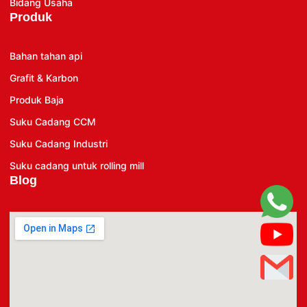
Bidang Usaha
Produk
Bahan tahan api
Grafit & Karbon
Produk Baja
Suku Cadang CCM
Suku Cadang Industri
Suku cadang untuk rolling mill
Blog