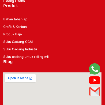
Bidang Usaha
Produk
Bahan tahan api
Grafit & Karbon
Produk Baja
Suku Cadang CCM
Suku Cadang Industri
Suku cadang untuk rolling mill
Blog