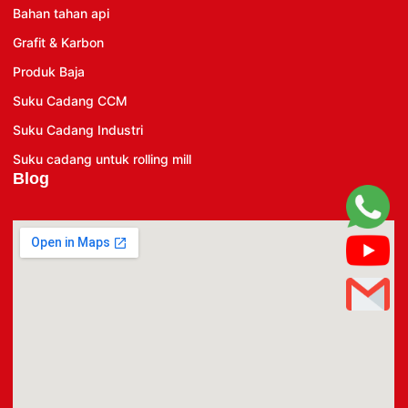
Bahan tahan api
Grafit & Karbon
Produk Baja
Suku Cadang CCM
Suku Cadang Industri
Suku cadang untuk rolling mill
Blog