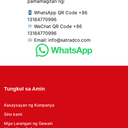
pamamagitan ng:
WhatsApp QR Code +86
13184770996
WeChat QR Code +86
13184770996
Email:
info@satradco.com
Tungkol sa Amin
Kasaysayan ng Kumpanya
Sino kami
Mga Larangan ng Gawain