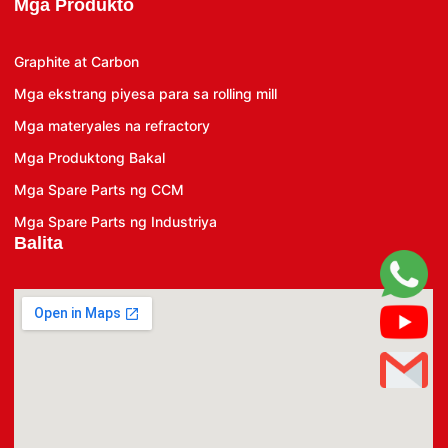
Mga Produkto
Graphite at Carbon
Mga ekstrang piyesa para sa rolling mill
Mga materyales na refractory
Mga Produktong Bakal
Mga Spare Parts ng CCM
Mga Spare Parts ng Industriya
Balita