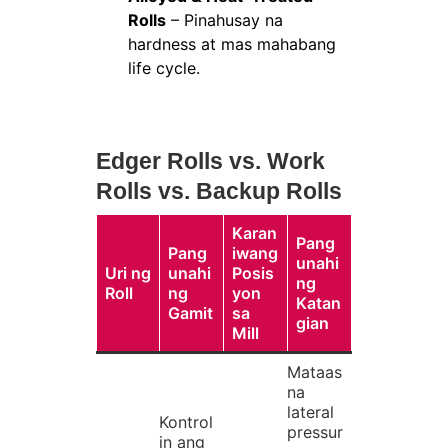
Rolls
– Pinahusay na
hardness at mas mahabang
life cycle.
Edger Rolls vs. Work
Rolls vs. Backup Rolls
Karan
Pang
Pang
iwang
unahi
Uri ng
unahi
Posis
ng
Roll
ng
yon
Katan
Gamit
sa
gian
Mill
Mataas
na
lateral
Kontrol
pressur
in ang