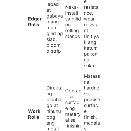
e
lapad
Naka-
resista
at
install
nce,
gabaya
Edger
sa gilid
wear-
n ang
Rolls
ng
resista
mga
rolling
nt,
gilid ng
stands
tinitiya
slab,
k ang
bloom,
katum
o strip
pakan
ng
sukat
Mataas
na
Direkta
hardne
Contac
ng
ss,
t sa
binaba
precise
surfac
go at
surfac
e ng
Work
hinuhu
e
matery
Rolls
bog
finish,
al sa
ang
madala
finishin
metal
s