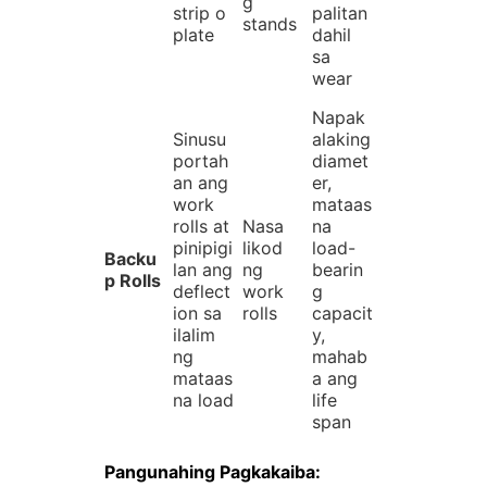
g
strip o
palitan
stands
plate
dahil
sa
wear
Napak
Sinusu
alaking
portah
diamet
an ang
er,
work
mataas
rolls at
Nasa
na
pinipigi
likod
load-
Backu
lan ang
ng
bearin
p Rolls
deflect
work
g
ion sa
rolls
capacit
ilalim
y,
ng
mahab
mataas
a ang
na load
life
span
Pangunahing Pagkakaiba: