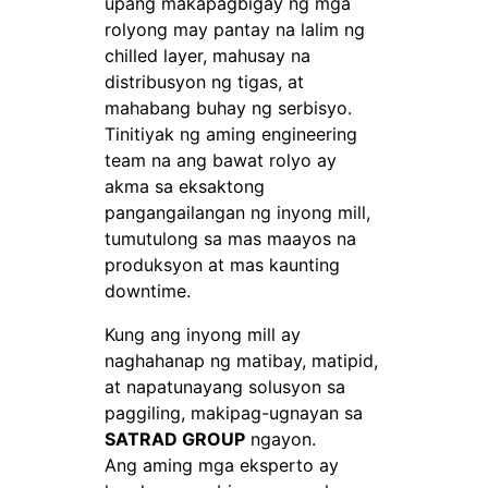
upang makapagbigay ng mga
rolyong may pantay na lalim ng
chilled layer, mahusay na
distribusyon ng tigas, at
mahabang buhay ng serbisyo.
Tinitiyak ng aming engineering
team na ang bawat rolyo ay
akma sa eksaktong
pangangailangan ng inyong mill,
tumutulong sa mas maayos na
produksyon at mas kaunting
downtime.
Kung ang inyong mill ay
naghahanap ng matibay, matipid,
at napatunayang solusyon sa
paggiling, makipag-ugnayan sa
SATRAD GROUP
ngayon.
Ang aming mga eksperto ay