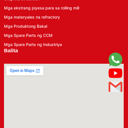
Mga ekstrang piyesa para sa rolling mill
Mga materyales na refractory
Mga Produktong Bakal
Mga Spare Parts ng CCM
Mga Spare Parts ng Industriya
Balita