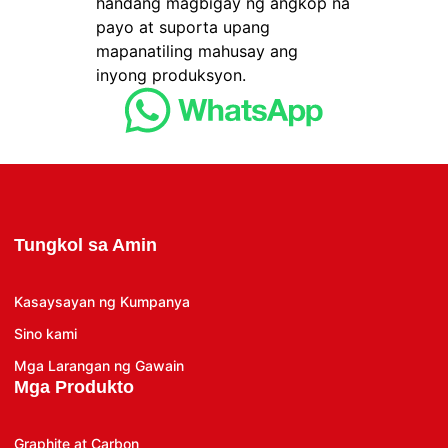
handang magbigay ng angkop na
payo at suporta upang
mapanatiling mahusay ang
inyong produksyon.
Tungkol sa Amin
Kasaysayan ng Kumpanya
Sino kami
Mga Larangan ng Gawain
Mga Produkto
Graphite at Carbon