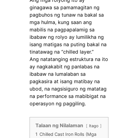
Ang mga rolyong ito ay
ginagawa sa pamamagitan ng
pagbuhos ng tunaw na bakal sa
mga hulma, kung saan ang
mabilis na pagpapalamig sa
ibabaw ng rolyo ay lumilikha ng
isang matigas na puting bakal na
tinatawag na “chilled layer.”
Ang natatanging estruktura na ito
ay nagkakabit ng panlabas na
ibabaw na lumalaban sa
pagkasira at isang matibay na
ubod, na nagsisiguro ng matatag
na performance sa mabibigat na
operasyon ng paggiling.
Talaan ng Nilalaman
Itago
1
Chilled Cast Iron Rolls (Mga