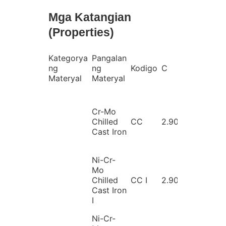
Mga Katangian
(Properties)
Kategorya
Pangalan
ng
ng
Kodigo
C
Si
Materyal
Materyal
Cr-Mo
Chilled
CC
2.90~3.60
0.25
Cast Iron
Ni-Cr-
Mo
Chilled
CC I
2.90~3.60
0.25
Cast Iron
I
Ni-Cr-