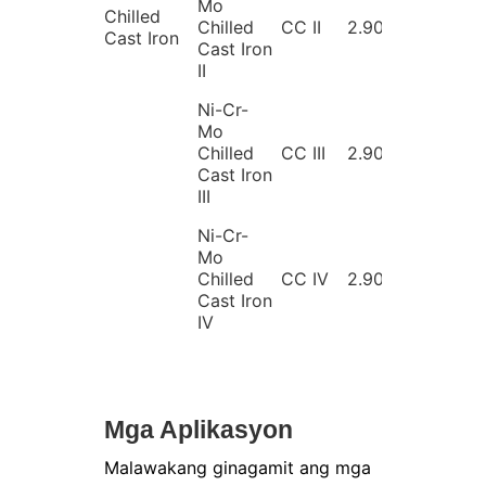
Mo
Chilled
Chilled
CC II
2.90~3.60
0.25
Cast Iron
Cast Iron
II
Ni-Cr-
Mo
Chilled
CC III
2.90~3.60
0.25
Cast Iron
III
Ni-Cr-
Mo
Chilled
CC IV
2.90~3.60
0.25
Cast Iron
IV
Mga Aplikasyon
Malawakang ginagamit ang mga