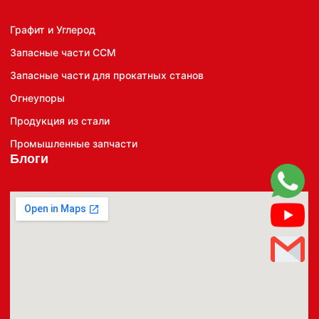
Графит и Углерод
Запасные части CCM
Запасные части для прокатных станов
Огнеупоры
Продукция из стали
Промышленные запчасти
Блоги