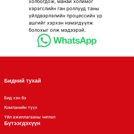
холбогдож, манай холимог
хэрэгслийн ган роллууд таны
үйлдвэрлэлийн процессийн үр
ашгийг хэрхэн нэмэгдүүлж
болохыг олж мэдээрэй.
Бидний тухай
Бид хэн бэ
Компанийн түүх
Үйл ажиллагааны чиглэл
Бүтээгдэхүүн