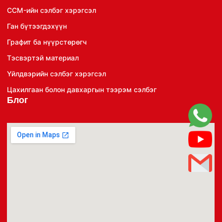
CCM-ийн сэлбэг хэрэгсэл
Ган бүтээгдэхүүн
Графит ба нүүрстөрөгч
Тэсвэртэй материал
Үйлдвэрийн сэлбэг хэрэгсэл
Цахилгаан болон давхаргын тээрэм сэлбэг
Блог