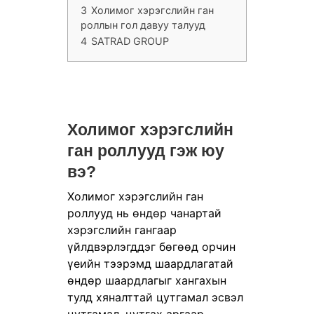
3
Холимог хэрэгслийн ган
роллын гол давуу талууд
4
SATRAD GROUP
Холимог хэрэгслийн
ган роллууд гэж юу
вэ?
Холимог хэрэгслийн ган
роллууд нь өндөр чанартай
хэрэгслийн гангаар
үйлдвэрлэгддэг бөгөөд орчин
үеийн тээрэмд шаардлагатай
өндөр шаардлагыг хангахын
тулд хяналттай цутгамал эсвэл