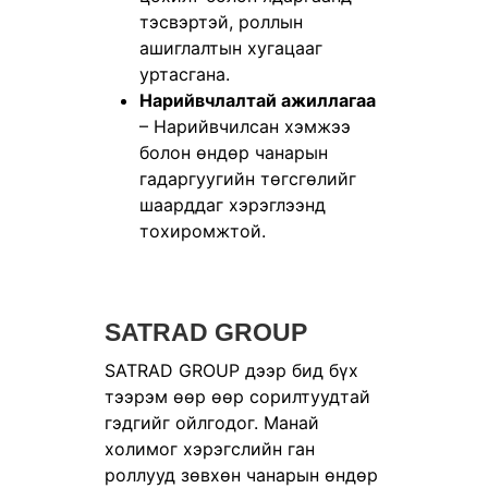
тэсвэртэй, роллын
ашиглалтын хугацааг
уртасгана.
Нарийвчлалтай ажиллагаа
– Нарийвчилсан хэмжээ
болон өндөр чанарын
гадаргуугийн төгсгөлийг
шаарддаг хэрэглээнд
тохиромжтой.
SATRAD GROUP
SATRAD GROUP дээр бид бүх
тээрэм өөр өөр сорилтуудтай
гэдгийг ойлгодог. Манай
холимог хэрэгслийн ган
роллууд зөвхөн чанарын өндөр