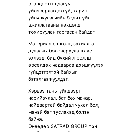
стандартын дагуу
үйлдвэрлэгдэхгүй, харин
үйлчлүүлэгчийн бодит үйл
ажиллагааны нөхцөлд
тохируулан гаргасан байдаг.
Материал сонголт, захиалгат
дулааны боловсруулалтаас
эхлээд, бид бүхий л роллыг
өрсөлдөх чадвараа дээшлүүлэх
гүйцэтгэлтэй байхыг
баталгаажуулдаг.
Хэрвээ таны үйлдвэрт
нарийвчлал, бат бөх чанар,
найдвартай байдал чухал бол,
манай баг туслахад бэлэн
байна.
Өнөөдөр SATRAD GROUP-тэй