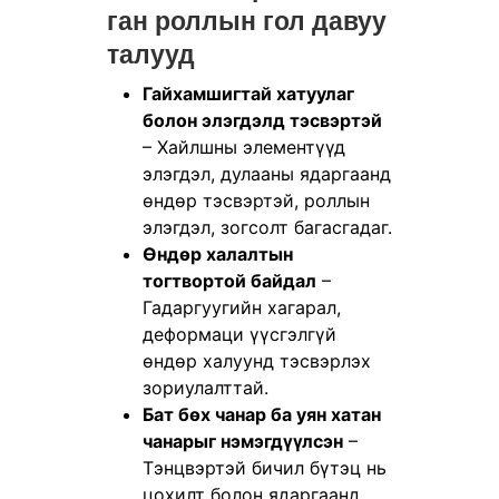
ган роллын гол давуу
талууд
Гайхамшигтай хатуулаг
болон элэгдэлд тэсвэртэй
– Хайлшны элементүүд
элэгдэл, дулааны ядаргаанд
өндөр тэсвэртэй, роллын
элэгдэл, зогсолт багасгадаг.
Өндөр халалтын
тогтвортой байдал
–
Гадаргуугийн хагарал,
деформаци үүсгэлгүй
өндөр халуунд тэсвэрлэх
зориулалттай.
Бат бөх чанар ба уян хатан
чанарыг нэмэгдүүлсэн
–
Тэнцвэртэй бичил бүтэц нь
цохилт болон ядаргаанд