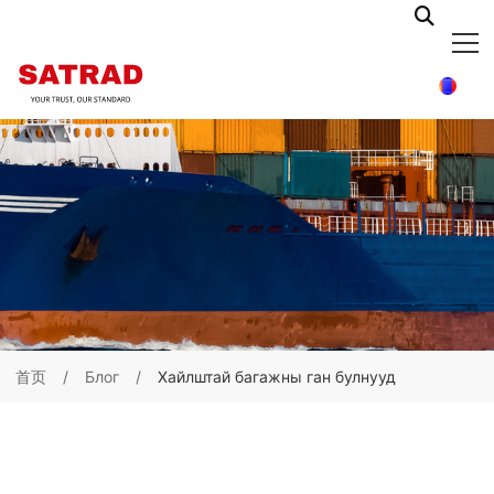
首页
Блог
Хайлштай багажны ган булнууд