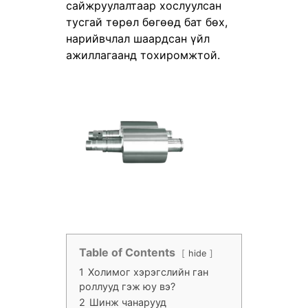
сайжруулалтаар хослуулсан
тусгай төрөл бөгөөд бат бөх,
нарийвчлал шаардсан үйл
ажиллагаанд тохиромжтой.
Table of Contents
hide
1
Холимог хэрэгслийн ган
роллууд гэж юу вэ?
2
Шинж чанарууд