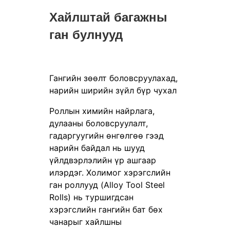
Хайлштай багажны
ган булнууд
Гангийн зөөлт боловсруулахад,
нарийн ширийн зүйл бүр чухал
Роллын химийн найрлага,
дулааны боловсруулалт,
гадаргуугийн өнгөлгөө гээд
нарийн байдал нь шууд
үйлдвэрлэлийн үр ашгаар
илэрдэг. Холимог хэрэгслийн
ган роллууд (Alloy Tool Steel
Rolls) нь туршигдсан
хэрэгслийн гангийн бат бөх
чанарыг хайлшны