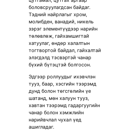
цутгамал, цутгах аргаар
боловсруулагдсан байдаг.
Тэдний найрлагыг хром,
молибден, ванадий, никель
зэрэг элементүүдээр нарийн
төлөвлөж, гайхамшигтай
хатуулаг, өндөр халалтын
тогтвортой байдал, гайхалтай
элэгдэлд тэсвэртэй чанар
бүхий бүтэцтэй болгосон.
Эдгээр роллуудыг ихэвчлэн
тууз, баар, хэсгийн тээрэмд
дунд болон төгсгөлийн үе
шатанд, мөн халуун тууз,
хавтан тээрэмд гадаргуугийн
чанар болон хэмжлийн
нарийвчлал чухал үед
ашигладаг.