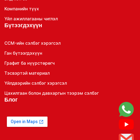
Компанийн түүх
Үйл ажиллагааны чиглэл
Бүтээгдэхүүн
CCM-ийн сэлбэг хэрэгсэл
Ган бүтээгдэхүүн
Графит ба нүүрстөрөгч
Тэсвэртэй материал
Үйлдвэрийн сэлбэг хэрэгсэл
Цахилгаан болон давхаргын тээрэм сэлбэг
Блог