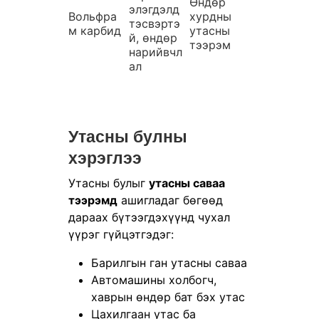
Өндөр
элэгдэлд
Вольфра
хурдны
тэсвэртэ
м карбид
утасны
й, өндөр
тээрэм
нарийвчл
ал
Утасны булны
хэрэглээ
Утасны булыг
утасны саваа
тээрэмд
ашигладаг бөгөөд
дараах бүтээгдэхүүнд чухал
үүрэг гүйцэтгэдэг:
Барилгын ган утасны саваа
Автомашины холбогч,
хаврын өндөр бат бэх утас
Цахилгаан утас ба