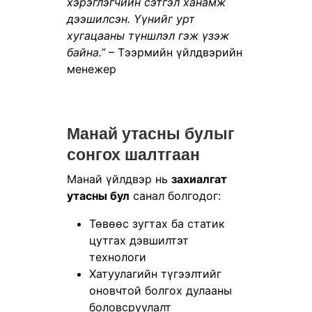
хэрэглэгчийн сэтгэл ханамж
дээшилсэн. Үүнийг урт
хугацааны түншлэл гэж үзэж
байна.”
– Тээрмийн үйлдвэрийн
менежер
Манай утасны булыг
сонгох шалтгаан
Манай үйлдвэр нь
захиалгат
утасны бул
санал болгодог:
Төвөөс зугтах ба статик
цутгах дэвшилтэт
технологи
Хатуулагийн түгээлтийг
оновчтой болгох дулааны
боловсруулалт