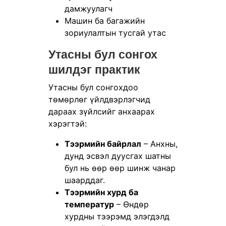
дамжуулагч
Машин ба багажийн
зориулалтын тусгай утас
Утасны бул сонгох
шилдэг практик
Утасны бул сонгохдоо
төмөрлөг үйлдвэрлэгчид
дараах зүйлсийг анхаарах
хэрэгтэй:
Тээрмийн байрлал
– Анхны,
дунд эсвэл дуусгах шатны
бул нь өөр өөр шинж чанар
шаарддаг.
Тээрмийн хурд ба
температур
– Өндөр
хурдны тээрэмд элэгдэлд