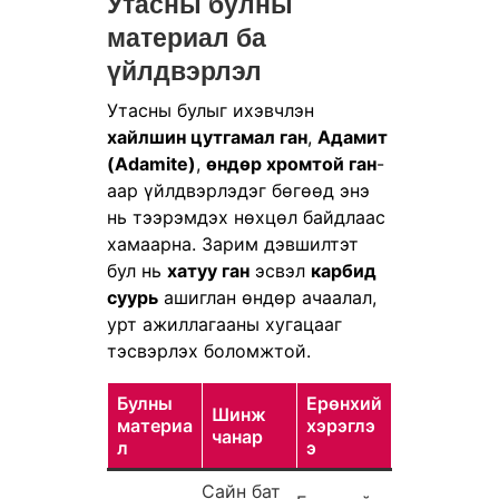
Утасны булны
материал ба
үйлдвэрлэл
Утасны булыг ихэвчлэн
хайлшин цутгамал ган
,
Адамит
(Adamite)
,
өндөр хромтой ган
-
аар үйлдвэрлэдэг бөгөөд энэ
нь тээрэмдэх нөхцөл байдлаас
хамаарна. Зарим дэвшилтэт
бул нь
хатуу ган
эсвэл
карбид
суурь
ашиглан өндөр ачаалал,
урт ажиллагааны хугацааг
тэсвэрлэх боломжтой.
Булны
Ерөнхий
Шинж
материа
хэрэглэ
чанар
л
э
Сайн бат