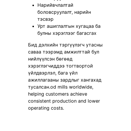
Нарийвчлалтай
боловсруулалт, нарийн
тэсвэр
Урт ашиглалтын хугацаа ба
булны хэрэглээг багасгах
Бид дэлхийн тэргүүлэгч утасны
саваа тээрэмд амжилттай бул
нийлүүлсэн бөгөөд
хэрэглэгчиддээ тогтвортой
үйлдвэрлэл, бага үйл
ажиллагааны зардлыг хангахад
тусалсан.od mills worldwide,
helping customers achieve
consistent production and lower
operating costs.