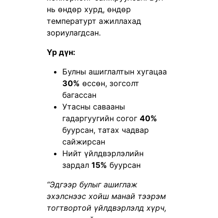
нь өндөр хурд, өндөр
температурт ажиллахад
зориулагдсан.
Үр дүн:
Булны ашиглалтын хугацаа
30%
өссөн, зогсолт
багассан
Утасны савааны
гадаргуугийн согог
40%
буурсан, татах чадвар
сайжирсан
Нийт үйлдвэрлэлийн
зардал
15%
буурсан
“Эдгээр булыг ашиглаж
эхэлснээс хойш манай тээрэм
тогтвортой үйлдвэрлэлд хүрч,