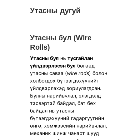
Утасны дугуй
Утасны бул (Wire
Rolls)
Утасны бул
нь
тусгайлан
үйлдвэрлэсэн бул
бөгөөд
утасны саваа (
wire rods
) болон
холбогдох бүтээгдэхүүнийг
үйлдвэрлэхэд зориулагдсан.
Булны нарийвчлал, элэгдэлд
тэсвэртэй байдал, бат бөх
байдал нь утасны
бүтээгдэхүүний гадаргуугийн
өнгө, хэмжээсийн нарийвчлал,
механик шинж чанарт шууд