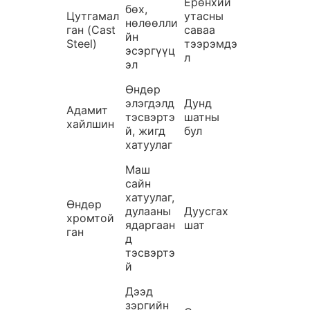
Ерөнхий
бөх,
Цутгамал
утасны
нөлөөлли
ган (Cast
саваа
йн
Steel)
тээрэмдэ
эсэргүүц
л
эл
Өндөр
элэгдэлд
Дунд
Адамит
тэсвэртэ
шатны
хайлшин
й, жигд
бул
хатуулаг
Маш
сайн
хатуулаг,
Өндөр
дулааны
Дуусгах
хромтой
ядаргаан
шат
ган
д
тэсвэртэ
й
Дээд
зэргийн