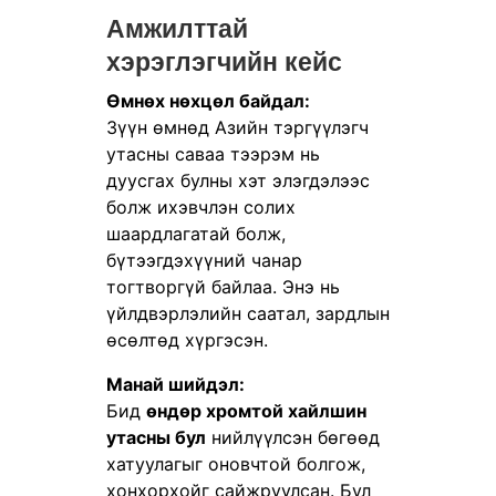
Амжилттай
хэрэглэгчийн кейс
Өмнөх нөхцөл байдал:
Зүүн өмнөд Азийн тэргүүлэгч
утасны саваа тээрэм нь
дуусгах булны хэт элэгдэлээс
болж ихэвчлэн солих
шаардлагатай болж,
бүтээгдэхүүний чанар
тогтворгүй байлаа. Энэ нь
үйлдвэрлэлийн саатал, зардлын
өсөлтөд хүргэсэн.
Манай шийдэл:
Бид
өндөр хромтой хайлшин
утасны бул
нийлүүлсэн бөгөөд
хатуулагыг оновчтой болгож,
хонхорхойг сайжруулсан. Бул