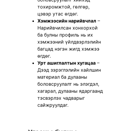
тохиромжтой, гөлгөр,
цэвэр утас өгдөг.
Хэмжээсийн нарийвчлал
–
Нарийвчилсан хонхорхой
ба булны профиль нь их
хэмжээний үйлдвэрлэлийн
багцад нэгэн жигд хэмжээ
өгдөг.
Урт ашиглалтын хугацаа
–
Дээд зэрэглэлийн хайлшин
материал ба дулааны
боловсруулалт нь элэгдэл,
хагарал, дулааны ядаргаанд
тэсвэрлэх чадварыг
сайжруулдаг.