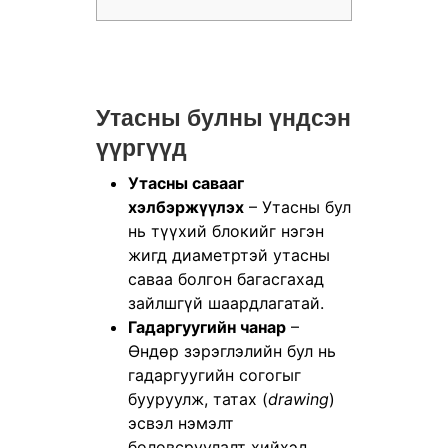
Утасны булны үндсэн
үүргүүд
Утасны савааг
хэлбэржүүлэх
– Утасны бул
нь түүхий блокийг нэгэн
жигд диаметртэй утасны
саваа болгон багасгахад
зайлшгүй шаардлагатай.
Гадаргуугийн чанар
–
Өндөр зэрэглэлийн бул нь
гадаргуугийн согогыг
бууруулж, татах (
drawing
)
эсвэл нэмэлт
боловсруулалт хийхэд