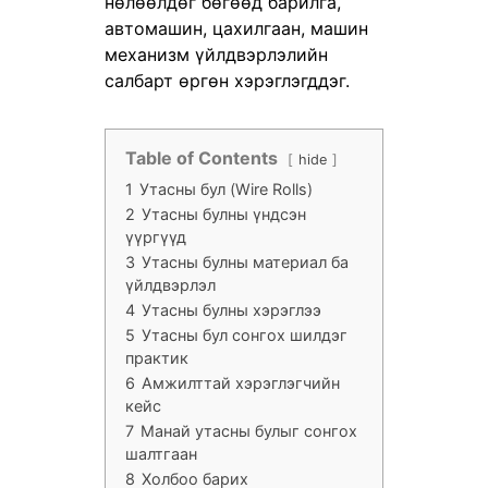
нөлөөлдөг бөгөөд барилга,
автомашин, цахилгаан, машин
механизм үйлдвэрлэлийн
салбарт өргөн хэрэглэгддэг.
Table of Contents
hide
1
Утасны бул (Wire Rolls)
2
Утасны булны үндсэн
үүргүүд
3
Утасны булны материал ба
үйлдвэрлэл
4
Утасны булны хэрэглээ
5
Утасны бул сонгох шилдэг
практик
6
Амжилттай хэрэглэгчийн
кейс
7
Манай утасны булыг сонгох
шалтгаан
8
Холбоо барих