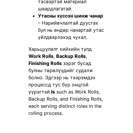
тэсвэртэй материал
шаардлагатай.
Утасны хүссэн шинж чанар
– Нарийвчлалтай дуусгах
бул нь өндөр чанартай утас
үйлдвэрлэхэд чухал.
Харьцуулалт хийхийн тулд
Work Rolls
,
Backup Rolls
,
Finishing Rolls
зэрэг бусад
булны төрөлүүдийг судалж
болно. Эдгээр нь тээрэмдэх
процессд тус бүр онцгой
үүрэгтэй.
ls
such as
Work Rolls
,
Backup Rolls
, and
Finishing Rolls
,
each serving distinct roles in the
rolling process.