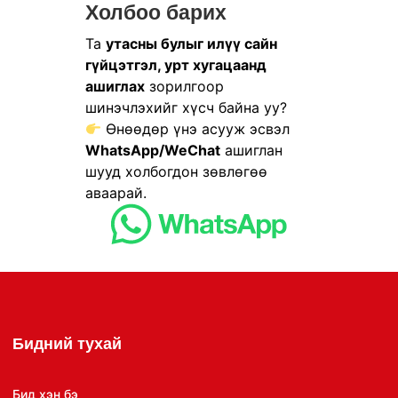
Холбоо барих
Та
утасны булыг илүү сайн
гүйцэтгэл, урт хугацаанд
ашиглах
зорилгоор
шинэчлэхийг хүсч байна уу?
Өнөөдөр үнэ асууж эсвэл
WhatsApp/WeChat
ашиглан
шууд холбогдон зөвлөгөө
аваарай.
Бидний тухай
Бид хэн бэ