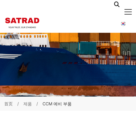
首页
제품
CCM 예비 부품
구리
몰드
튜브