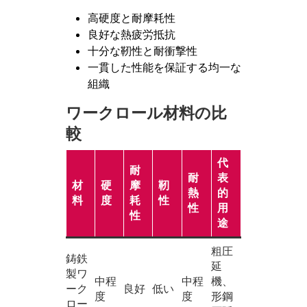
高硬度と耐摩耗性
良好な熱疲労抵抗
十分な靭性と耐衝撃性
一貫した性能を保証する均一な
組織
ワークロール材料の比
較
代
耐
耐
表
材
硬
摩
靭
熱
的
料
度
耗
性
性
用
性
途
粗圧
鋳鉄
延
製ワ
中程
中程
機、
ーク
良好
低い
度
度
形鋼
ロー