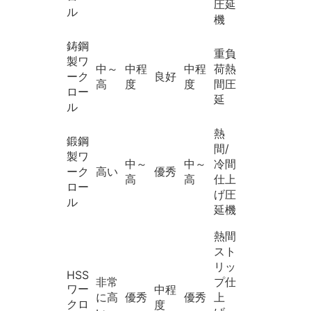
圧延
ル
機
鋳鋼
重負
製ワ
中～
中程
中程
荷熱
ーク
良好
高
度
度
間圧
ロー
延
ル
熱
鍛鋼
間/
製ワ
中～
中～
冷間
ーク
高い
優秀
高
高
仕上
ロー
げ圧
ル
延機
熱間
スト
リッ
HSS
非常
プ仕
ワー
中程
に高
優秀
優秀
上
クロ
度