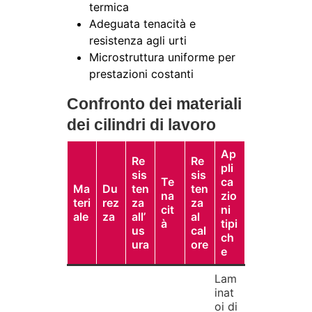
termica
Adeguata tenacità e
resistenza agli urti
Microstruttura uniforme per
prestazioni costanti
Confronto dei materiali
dei cilindri di lavoro
Ap
Re
Re
pli
sis
sis
Te
ca
Ma
Du
ten
ten
na
zio
teri
rez
za
za
cit
ni
ale
za
all’
al
à
tipi
us
cal
ch
ura
ore
e
Lam
inat
oi di