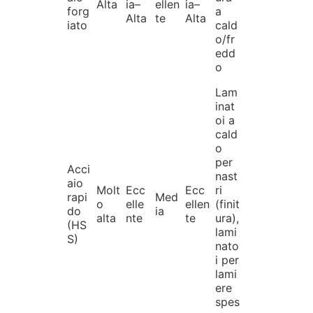
Alta
ia–
ellen
ia–
forg
a
Alta
te
Alta
iato
cald
o/fr
edd
o
Lam
inat
oi a
cald
o
per
Acci
nast
aio
Molt
Ecc
Ecc
ri
rapi
Med
o
elle
ellen
(finit
do
ia
alta
nte
te
ura),
(HS
lami
S)
nato
i per
lami
ere
spes