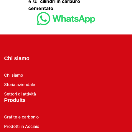
e sui
cilindri in carburo
cementato
.
Chi siamo
Chi siamo
Storia aziendale
Settori di attività
Produits
Grafite e carbonio
Prodotti in Acciaio