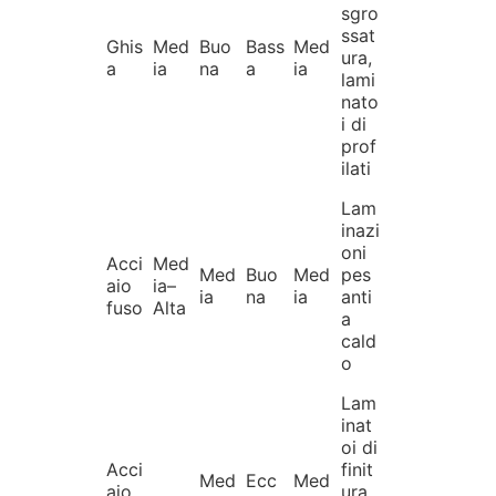
sgro
ssat
Ghis
Med
Buo
Bass
Med
ura,
a
ia
na
a
ia
lami
nato
i di
prof
ilati
Lam
inazi
oni
Acci
Med
Med
Buo
Med
pes
aio
ia–
ia
na
ia
anti
fuso
Alta
a
cald
o
Lam
inat
oi di
Acci
finit
Med
Ecc
Med
aio
ura