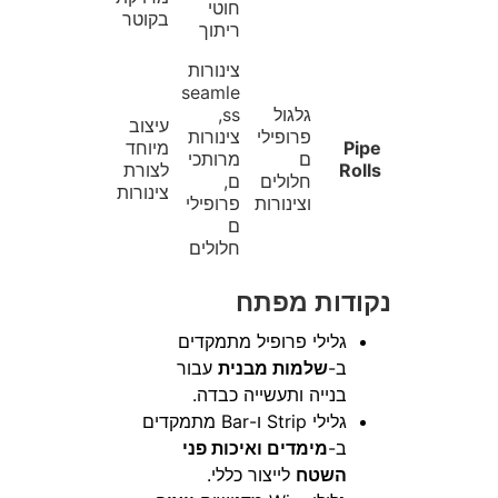
חוטי
בקוטר
ריתוך
צינורות
seamle
גלגול
ss,
עיצוב
פרופילי
צינורות
Pipe
מיוחד
ם
מרותכי
Rolls
לצורת
חלולים
ם,
צינורות
וצינורות
פרופילי
ם
חלולים
נקודות מפתח
גלילי פרופיל מתמקדים
ב-
שלמות מבנית
עבור
בנייה ותעשייה כבדה.
גלילי Strip ו-Bar מתמקדים
ב-
מימדים ואיכות פני
השטח
לייצור כללי.