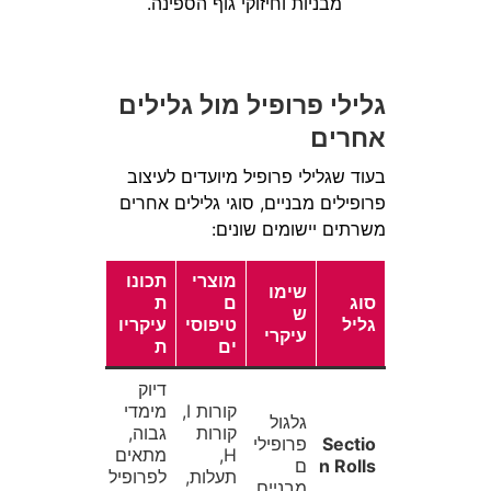
מבניות וחיזוקי גוף הספינה.
גלילי פרופיל מול גלילים
אחרים
בעוד שגלילי פרופיל מיועדים לעיצוב
פרופילים מבניים, סוגי גלילים אחרים
משרתים יישומים שונים:
מוצרי
תכונו
שימו
סוג
ם
ת
ש
גליל
טיפוסי
עיקריו
עיקרי
ים
ת
דיוק
קורות I,
מימדי
גלגול
קורות
גבוה,
Sectio
פרופילי
H,
מתאים
n Rolls
ם
תעלות,
לפרופיל
מבניים