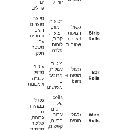
זוויות
ים
גדולים
מייצר
רצועות
מוצרים
גלגול
חמות,
דקים
Strip
רצועות
רצועות
ורחבים
Rolls
ו-coils
קרות,
עם
שטוחות
לוחות
משטח
פלדה
חלק
מוטות
עיצוב
גלגול
עגולים,
Bar
מדויק
מוטות ו-
מרובעי
Rolls
לבנייה
bars
ם,
ולמכונות
משושים
coils
גלגול
של
במהירו
חוטים
ת
Wire
גלגול
עבור
גבוהה,
Rolls
חוטים
ברגים,
שליטה
קפיצים,
מדויקת