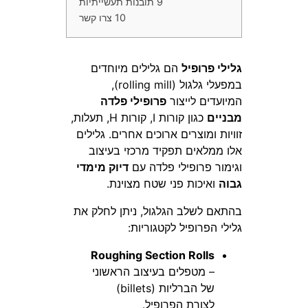
9
תובנות תעשייתיות
10
צרו קשר
גלילי פרופיל
הם גלילים מיוחדים
במפעלי גלגול (rolling mill),
המיועדים לייצור
פרופילי פלדה
מבניים
כגון קורות I, קורות H, תעלות,
זוויות ומוצרים ארוכים אחרים. גלילים
אלו ממלאים תפקיד מרכזי בעיצוב
וגימור פרופילי פלדה עם
דיוק מימדי
גבוה
ואיכות פני שטח מצוינת.
בהתאם לשלב הגלגול, ניתן לחלק את
גלילי הפרופיל לקטגוריות:
Roughing Section Rolls
– מטפלים בעיצוב הראשוני
של הברליות (billets)
לצורת הפרופיל.