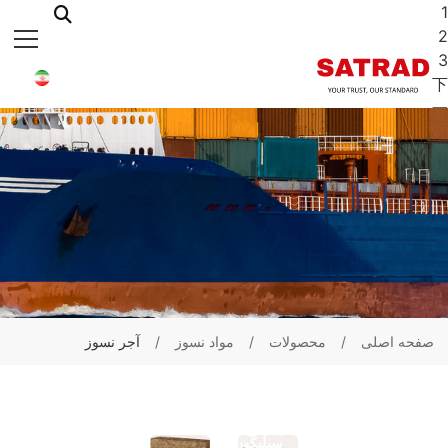
s
页
第
页
第
n
页
第
صفحه اصلی
محصولات
مواد نسوز
آجر نسوز
آجر
آجر
اکسید
کاربید
آلومینیوم
سیلیکون
و کاربید
چسبیده
سیلیکون
با نیترید
سیلیکون