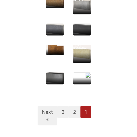
آجر
آجر
اکسید
کاربید
کروم
سیلیکون
آجر
اسپینل
منیزیا-
آهن
آجر
سیلیکایی
آجر
اسپینل
آجر
منیزیا-
منیزیا-
آلومینا
کربن
Next
3
2
1
»